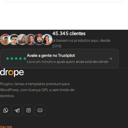
45.345 clientes
já baixam os produtos aqui, desde
2019.
Avalie a gente no Trustpilot
Leva um minuto e ajuda quem ainda está decidindo
Plugins, temas e templates premium para
WordPress, com licença GPL e sem limite de
domínio.
DROPE