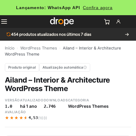
Lançamento: WhatsApp API
Confira agora
454
produtos atualizados nos últimos 7 dias
Início
›
WordPress Themes
›
Ailand – Interior & Architecture
WordPress Theme
Produto original
Atualização automática
Ailand – Interior & Architecture
WordPress Theme
VERSÃO
ATUALIZADO
DOWNLOADS
CATEGORIA
há 1 ano
WordPress Themes
1.0
2.746
AVALIAÇÃO
★★★★★
★★★★★
4,53
(103)