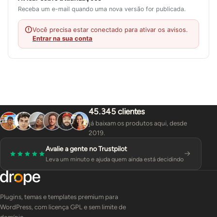
Receba um e-mail quando uma nova versão for publicada.
Você precisa estar conectado para ativar os avisos.
Entrar na sua conta
45.345 clientes
já baixam os produtos aqui, desde
2019.
Avalie a gente no Trustpilot
Leva um minuto e ajuda quem ainda está decidindo
Plugins, temas e templates premium para
WordPress, com licença GPL e sem limite de
domínio.