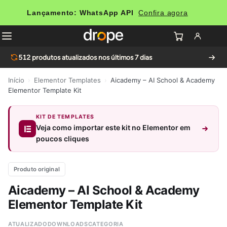
Lançamento: WhatsApp API
Confira agora
512
produtos atualizados nos últimos 7 dias
Início
›
Elementor Templates
›
Aicademy – AI School & Academy
Elementor Template Kit
KIT DE TEMPLATES
Veja como importar este kit no Elementor em
poucos cliques
Produto original
Aicademy – AI School & Academy
Elementor Template Kit
ATUALIZADO
DOWNLOADS
CATEGORIA