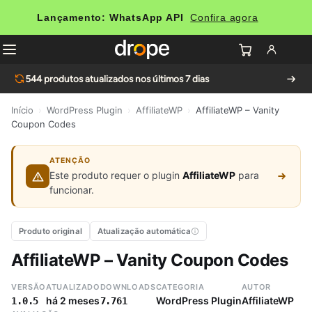
Lançamento: WhatsApp API
Confira agora
544
produtos atualizados nos últimos 7 dias
Início
›
WordPress Plugin
›
AffiliateWP
›
AffiliateWP – Vanity
Coupon Codes
ATENÇÃO
Este produto requer o plugin
AffiliateWP
para
funcionar.
Produto original
Atualização automática
AffiliateWP – Vanity Coupon Codes
VERSÃO
ATUALIZADO
DOWNLOADS
CATEGORIA
AUTOR
há 2 meses
WordPress Plugin
AffiliateWP
1.0.5
7.761