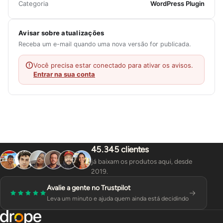
Categoria
WordPress Plugin
Avisar sobre atualizações
Receba um e-mail quando uma nova versão for publicada.
Você precisa estar conectado para ativar os avisos.
Entrar na sua conta
45.345 clientes
já baixam os produtos aqui, desde
2019.
Avalie a gente no Trustpilot
Leva um minuto e ajuda quem ainda está decidindo