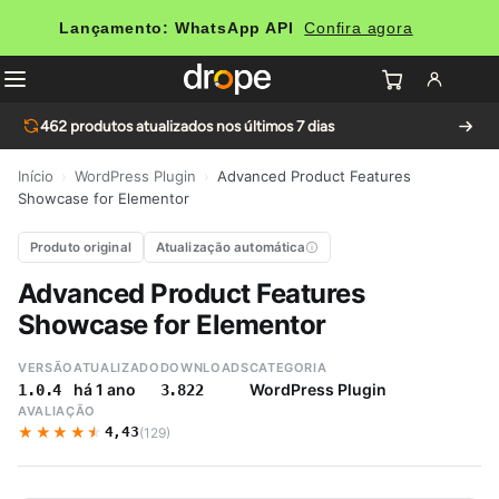
Lançamento: WhatsApp API
Confira agora
462
produtos atualizados nos últimos 7 dias
Início
›
WordPress Plugin
›
Advanced Product Features
Showcase for Elementor
Produto original
Atualização automática
Advanced Product Features
Showcase for Elementor
VERSÃO
ATUALIZADO
DOWNLOADS
CATEGORIA
há 1 ano
WordPress Plugin
1.0.4
3.822
AVALIAÇÃO
★★★★★
★★★★★
4,43
(129)