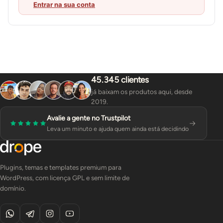
Entrar na sua conta
45.345 clientes
já baixam os produtos aqui, desde
2019.
Avalie a gente no Trustpilot
Leva um minuto e ajuda quem ainda está decidindo
Plugins, temas e templates premium para
WordPress, com licença GPL e sem limite de
domínio.