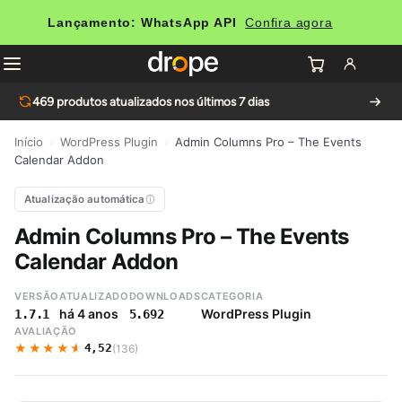
Lançamento: WhatsApp API
Confira agora
469
produtos atualizados nos últimos 7 dias
Início
›
WordPress Plugin
›
Admin Columns Pro – The Events
Calendar Addon
Atualização automática
Admin Columns Pro – The Events
Calendar Addon
VERSÃO
ATUALIZADO
DOWNLOADS
CATEGORIA
há 4 anos
WordPress Plugin
1.7.1
5.692
AVALIAÇÃO
★★★★★
★★★★★
4,52
(136)