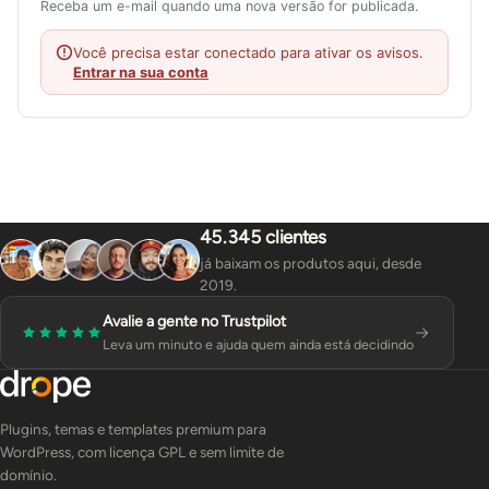
Receba um e-mail quando uma nova versão for publicada.
Você precisa estar conectado para ativar os avisos.
Entrar na sua conta
45.345 clientes
já baixam os produtos aqui, desde
2019.
Avalie a gente no Trustpilot
Leva um minuto e ajuda quem ainda está decidindo
Plugins, temas e templates premium para
WordPress, com licença GPL e sem limite de
domínio.