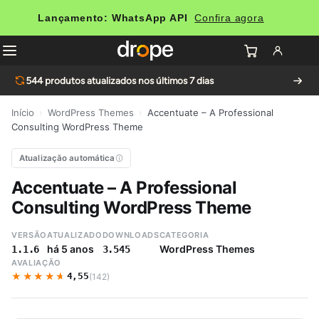
Lançamento: WhatsApp API
Confira agora
544
produtos atualizados nos últimos 7 dias
Início
›
WordPress Themes
›
Accentuate – A Professional
Consulting WordPress Theme
Atualização automática
Accentuate – A Professional
Consulting WordPress Theme
VERSÃO
ATUALIZADO
DOWNLOADS
CATEGORIA
há 5 anos
WordPress Themes
1.1.6
3.545
AVALIAÇÃO
★★★★★
★★★★★
4,55
(142)