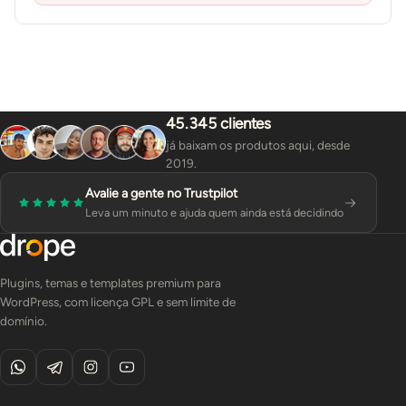
45.345 clientes
já baixam os produtos aqui, desde
2019.
Avalie a gente no Trustpilot
Leva um minuto e ajuda quem ainda está decidindo
Plugins, temas e templates premium para
WordPress, com licença GPL e sem limite de
domínio.