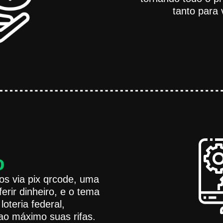
tanto para 
o
s via pix qrcode, uma
erir dinheiro, e o tema
oteria federal,
ao máximo suas rifas.