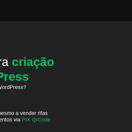
ra
criação
Press
 WordPress?
esmo a vender rifas
entos via
PIX QrCode