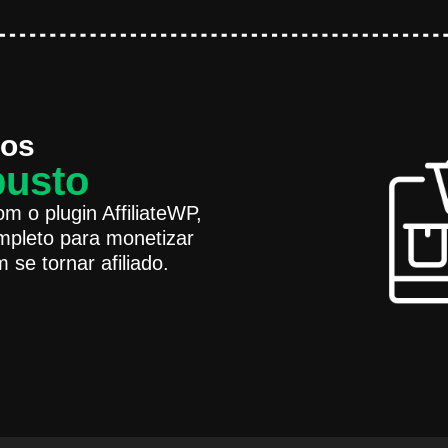
dos
busto
m o plugin AffiliateWP,
mpleto para monetizar
se tornar afiliado.