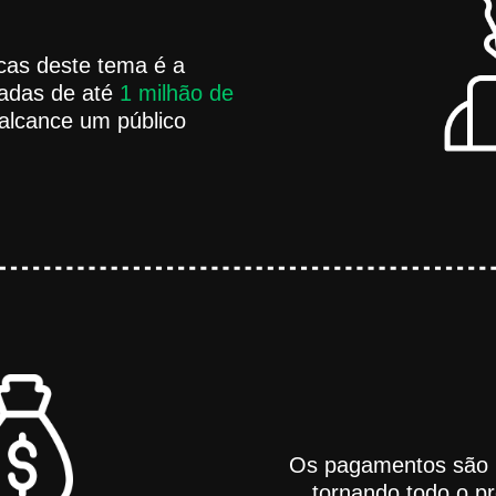
icas deste tema é a
itadas de até
1 milhão de
 alcance um público
Os pagamentos são 
tornando todo o p