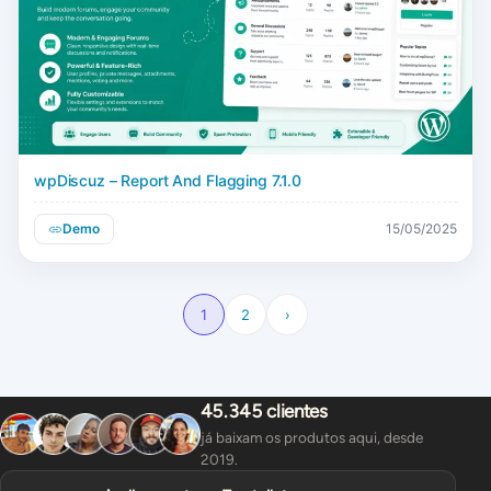
wpDiscuz – Report And Flagging 7.1.0
Demo
15/05/2025
1
2
›
45.345 clientes
já baixam os produtos aqui, desde
2019.