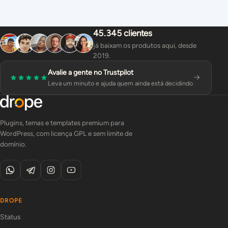
45.345 clientes
já baixam os produtos aqui, desde
2019.
Avalie a gente no Trustpilot
Leva um minuto e ajuda quem ainda está decidindo
Plugins, temas e templates premium para
WordPress, com licença GPL e sem limite de
domínio.
DROPE
Status