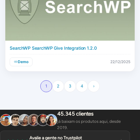
SearchWP SearchWP Give Integration 1.2.0
Demo
22/12/2025
1
2
3
4
›
45.345 clientes
já baixam os produtos aqui, desde
2019.
Avalie a gente no Trustpilot