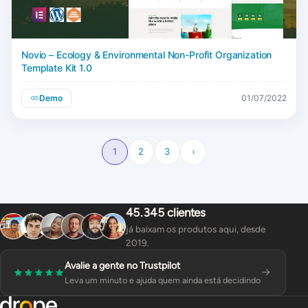
Novio – Ecology & Environmental Non-Profit Organization
Template Kit 1.0
Demo
01/07/2022
1
2
3
›
45.345 clientes
já baixam os produtos aqui, desde
2019.
Avalie a gente no Trustpilot
Leva um minuto e ajuda quem ainda está decidindo