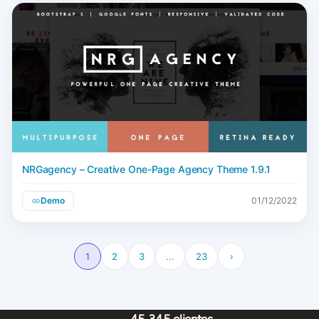
NRGagency – Creative One-Page Agency Theme 1.9.1
Demo
01/12/2022
1
2
3
...
23
›