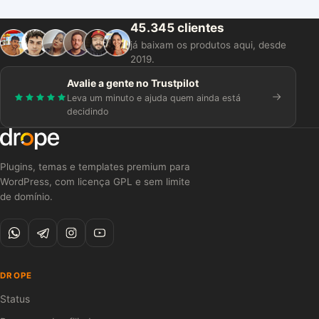
45.345 clientes
já baixam os produtos aqui, desde
2019.
Avalie a gente no Trustpilot
Leva um minuto e ajuda quem ainda está
decidindo
Plugins, temas e templates premium para
WordPress, com licença GPL e sem limite
de domínio.
DROPE
Status