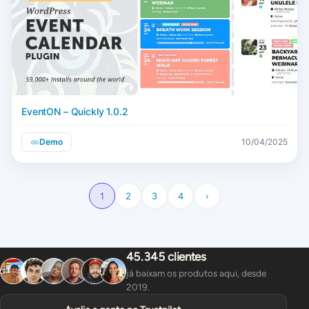
EventON – Quickly 1.0.2
Demo
10/04/2025
1
2
3
4
›
45.345 clientes
já baixam os produtos aqui, desde
2019.