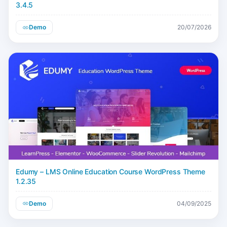
3.4.5
Demo
20/07/2026
Edumy – LMS Online Education Course WordPress Theme
1.2.35
Demo
04/09/2025